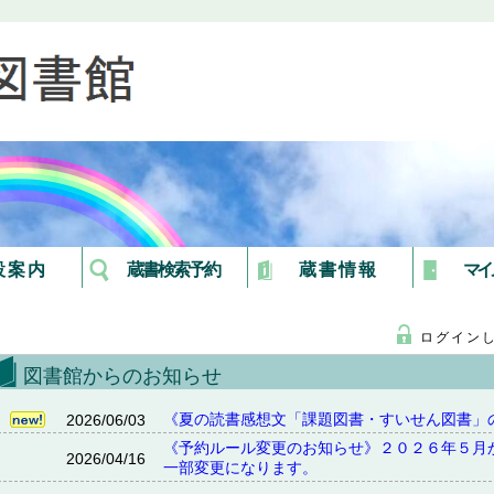
設案内
蔵書検索予約
蔵書情報
マイ
ログイン
図書館からのお知らせ
《夏の読書感想文「課題図書・すいせん図書」
2026/06/03
《予約ルール変更のお知らせ》２０２６年５月
2026/04/16
一部変更になります。