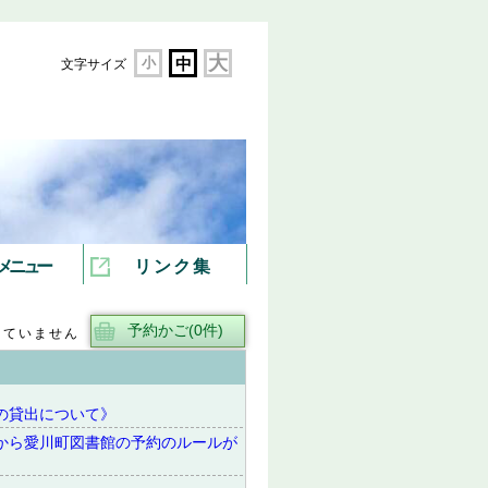
大
小
中
文字サイズ
メニュー
リンク集
していません
の貸出について》
から愛川町図書館の予約のルールが