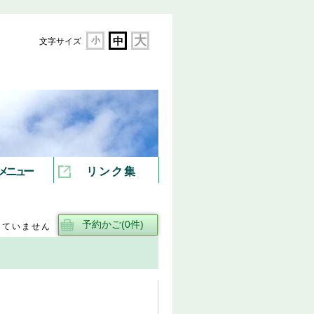
大
小
中
文字サイズ
メニュー
リンク集
していません