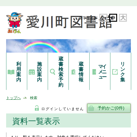
大
小
中
文字サイズ
蔵
利
施
書
蔵
リ
マイ
用
設
検
書
ン
メニ
案
案
索
情
ク
ュー
内
内
予
報
集
約
トップへ
検索
ログインしていません
資料一覧表示