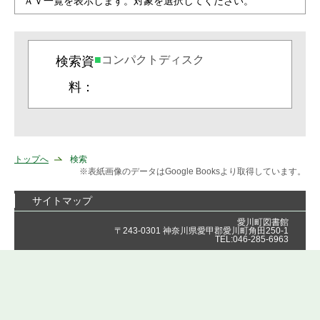
ＡＶ一覧を表示します。対象を選択してください。
コンパクトディスク
検索資
料：
トップへ
検索
※表紙画像のデータはGoogle Booksより取得しています。
サイトマップ
愛川町図書館
〒243-0301 神奈川県愛甲郡愛川町角田250-1
TEL:046-285-6963