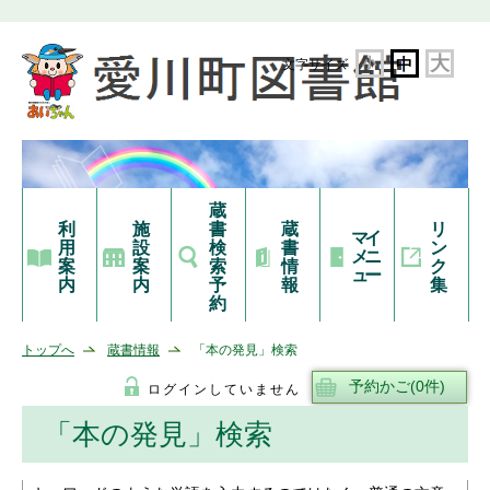
大
小
中
文字サイズ
蔵
利
施
書
蔵
リ
マイ
用
設
検
書
ン
メニ
案
案
索
情
ク
ュー
内
内
予
報
集
約
トップへ
蔵書情報
「本の発見」検索
ログインしていません
「本の発見」検索