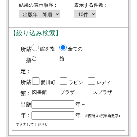
結果の表示順序：
表示する件数：
【絞り込み検索】
所蔵
館を指
全ての
定
館
指
定：
所蔵
愛川町
ラビン
レディ
図書館
プラザ
ースプラザ
館：
出版
年～
年：
年
※西暦４桁(半角数字)
で入力してください