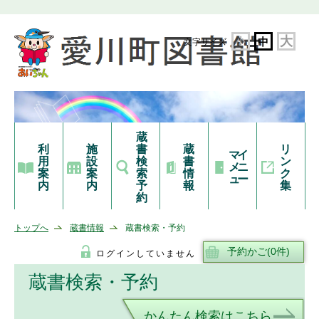
大
小
中
文字サイズ
蔵
利
施
書
蔵
リ
マイ
用
設
検
書
ン
メニ
案
案
索
情
ク
ュー
内
内
予
報
集
約
トップへ
蔵書情報
蔵書検索・予約
ログインしていません
蔵書検索・予約
かんたん検索はこちら