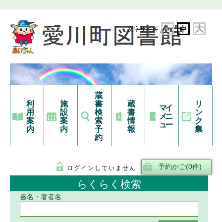
大
小
中
文字サイズ
蔵
利
施
書
蔵
リ
マイ
用
設
検
書
ン
メニ
案
案
索
情
ク
ュー
内
内
予
報
集
約
ログインしていません
らくらく検索
書名・著者名