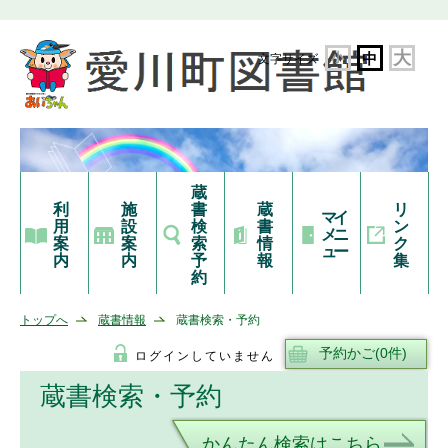
大
小
中
文字サイズ
蔵
利
施
書
蔵
リ
マイ
用
設
検
書
ン
メニ
案
案
索
情
ク
ュー
内
内
予
報
集
約
トップへ
蔵書情報
蔵書検索・予約
ログインしていません
蔵書検索・予約
かんたん検索はこちら