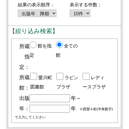
結果の表示順序：
表示する件数：
【絞り込み検索】
所蔵
館を指
全ての
定
館
指
定：
所蔵
愛川町
ラビン
レディ
図書館
プラザ
ースプラザ
館：
出版
年～
年：
年
※西暦４桁(半角数字)
で入力してください