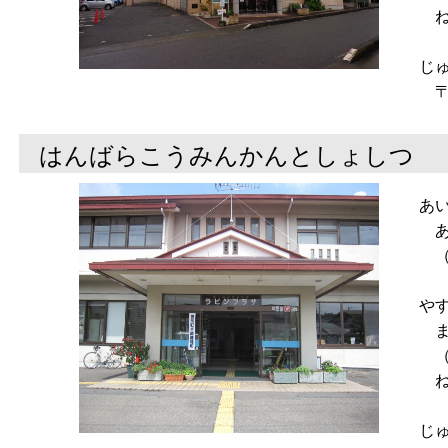
ね
じ
〒2
はんばらこうみんかんとしょしつ
あ
あ
（
や
ま
（
ね
じ