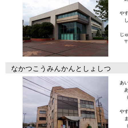
や
し
じ
〒2
なかつこうみんかんとしょしつ
あ
あ
（
や
ま
（