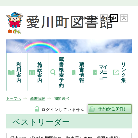
大
小
中
文字サイズ
蔵
利
施
書
蔵
リ
マイ
用
設
検
書
ン
メニ
案
案
索
情
ク
ュー
内
内
予
報
集
約
トップへ
蔵書情報
期間選択
ログインしていません
ベストリーダー